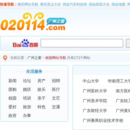
快速导航：
肇庆网址导航
肇庆景点大全
四会汽车时刻表
四会医院大全
四会地图
当前位置：
广州之窗
>
校园网址导航
共有[25]个网站
生活服务
新闻
论坛
房产
招聘
中山大学
华南理工大
团购
婚庆
娱乐
医疗
广州医科大学
南方医
校园
培训
亲子
文艺
广州美术学院
广东轻
爱好
旅游
特色
交通
广东财经大学
广州黄
政府
办事
广州番禺职业技术学校